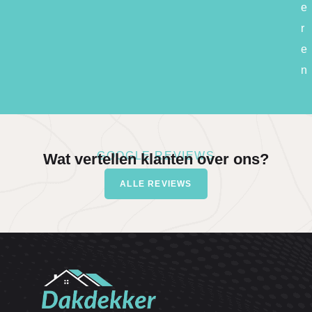
e
r
e
n
GOOGLE REVIEWS
Wat vertellen klanten over ons?
ALLE REVIEWS