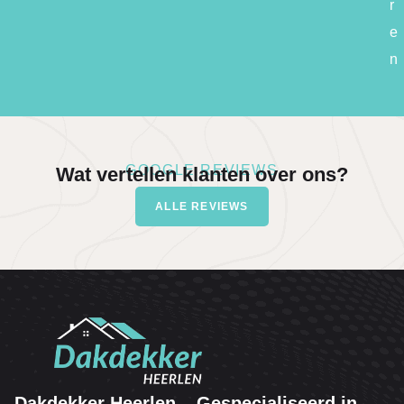
r
e
n
GOOGLE REVIEWS
Wat vertellen klanten over ons?
ALLE REVIEWS
Dakdekker Heerlen – Gespecialiseerd in