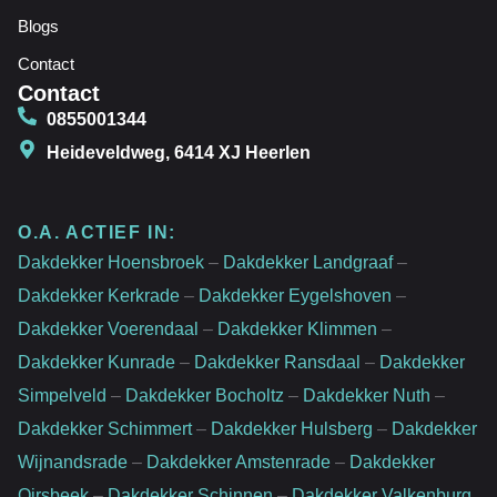
Blogs
Contact
Contact
0855001344
Heideveldweg, 6414 XJ Heerlen
O.A. ACTIEF IN:
Dakdekker Hoensbroek
–
Dakdekker Landgraaf
–
Dakdekker Kerkrade
–
Dakdekker Eygelshoven
–
Dakdekker Voerendaal
–
Dakdekker Klimmen
–
Dakdekker Kunrade
–
Dakdekker Ransdaal
–
Dakdekker
Simpelveld
–
Dakdekker Bocholtz
–
Dakdekker Nuth
–
Dakdekker Schimmert
–
Dakdekker Hulsberg
–
Dakdekker
Wijnandsrade
–
Dakdekker Amstenrade
–
Dakdekker
Oirsbeek
–
Dakdekker Schinnen
–
Dakdekker Valkenburg