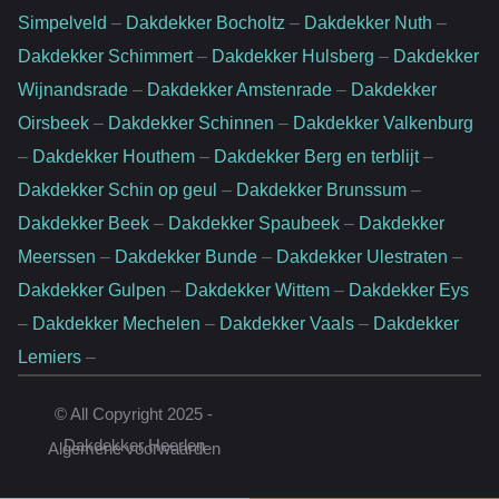
Simpelveld
–
Dakdekker Bocholtz
–
Dakdekker Nuth
–
Dakdekker Schimmert
–
Dakdekker Hulsberg
–
Dakdekker
Wijnandsrade
–
Dakdekker Amstenrade
–
Dakdekker
Oirsbeek
–
Dakdekker Schinnen
–
Dakdekker Valkenburg
–
Dakdekker Houthem
–
Dakdekker Berg en terblijt
–
Dakdekker Schin op geul
–
Dakdekker Brunssum
–
Dakdekker Beek
–
Dakdekker Spaubeek
–
Dakdekker
Meerssen
–
Dakdekker Bunde
–
Dakdekker Ulestraten
–
Dakdekker Gulpen
–
Dakdekker Wittem
–
Dakdekker Eys
–
Dakdekker Mechelen
–
Dakdekker Vaals
–
Dakdekker
Lemiers
–
Website door:
© All Copyright 2025 -
Rankingpartner.nl
Dakdekker Heerlen
Algemene voorwaarden