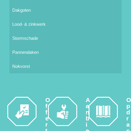
Dakgoten
Lood- & zinkwerk
Stormschade
Pannendaken
Nokvorst
O
A
f
a
p
f
n
d
e
b
r
r
i
a
t
e
c