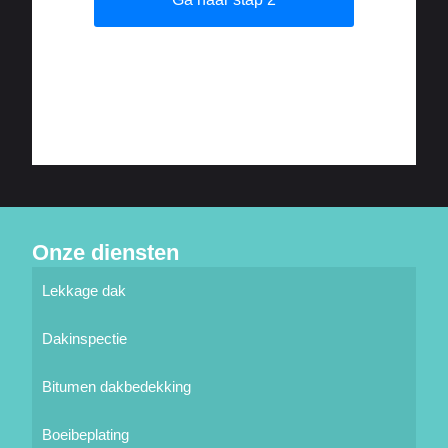
Onze diensten
Lekkage dak
Dakinspectie
Bitumen dakbedekking
Boeibeplating