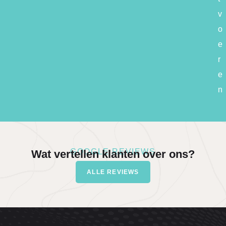
v
o
e
r
e
n
GOOGLE REVIEWS
Wat vertellen klanten over ons?
ALLE REVIEWS