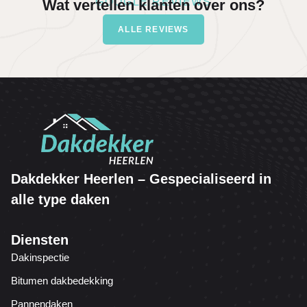
GOOGLE REVIEWS
Wat vertellen klanten over ons?
ALLE REVIEWS
Dakdekker Heerlen – Gespecialiseerd in
alle type daken
Diensten
Dakinspectie
Bitumen dakbedekking
Pannendaken